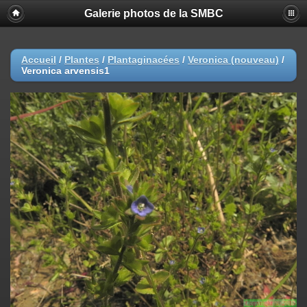
Galerie photos de la SMBC
Accueil
/
Plantes
/
Plantaginacées
/
Veronica (nouveau)
/
Veronica arvensis1