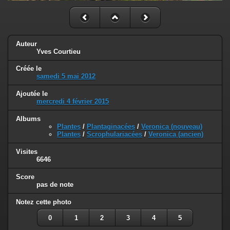
Auteur
Yves Courtieu
Créée le
samedi 5 mai 2012
Ajoutée le
mercredi 4 février 2015
Albums
Plantes
/
Plantaginacées
/
Veronica (nouveau)
Plantes
/
Scrophulariacées
/
Veronica (ancien)
Visites
6646
Score
pas de note
Notez cette photo
0
1
2
3
4
5