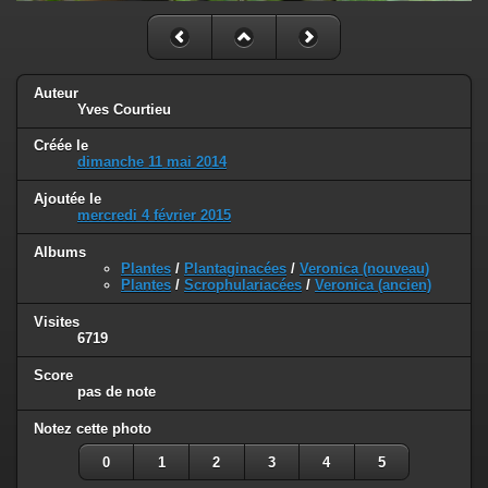
Auteur
Yves Courtieu
Créée le
dimanche 11 mai 2014
Ajoutée le
mercredi 4 février 2015
Albums
Plantes
/
Plantaginacées
/
Veronica (nouveau)
Plantes
/
Scrophulariacées
/
Veronica (ancien)
Visites
6719
Score
pas de note
Notez cette photo
0
1
2
3
4
5