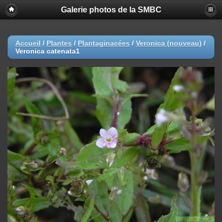
Galerie photos de la SMBC
Accueil
/
Plantes
/
Plantaginacées
/
Veronica (nouveau)
/
Veronica catenata1