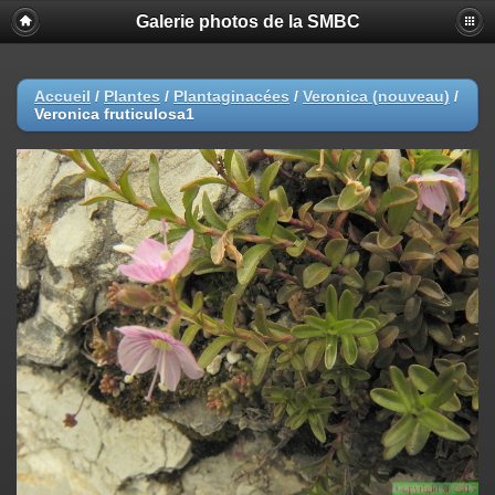
Galerie photos de la SMBC
Accueil
/
Plantes
/
Plantaginacées
/
Veronica (nouveau)
/
Veronica fruticulosa1