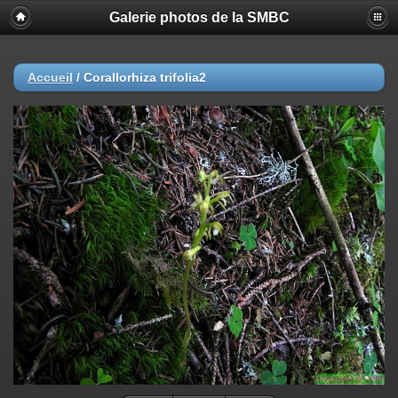
Galerie photos de la SMBC
Accueil
/
Corallorhiza trifolia2