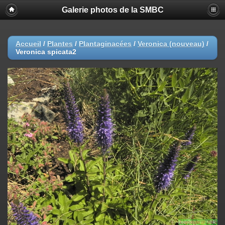
Galerie photos de la SMBC
Accueil
/
Plantes
/
Plantaginacées
/
Veronica (nouveau)
/
Veronica spicata2