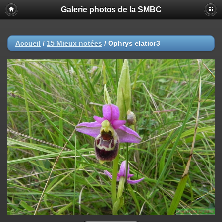
Galerie photos de la SMBC
Accueil
/
15 Mieux notées
/
Ophrys elatior3