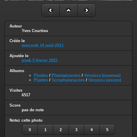
Auteur
Yves Courtieu
Créée le
mercredi 14 août 2013
Ajoutée le
jeudi 5 février 2015
Albums
Plantes
/
Plantaginacées
/
Veronica (nouveau)
Plantes
/
Scrophulariacées
/
Veronica (ancien)
Visites
6517
Score
pas de note
Notez cette photo
0
1
2
3
4
5