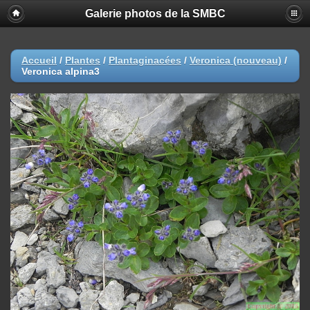
Galerie photos de la SMBC
Accueil
/
Plantes
/
Plantaginacées
/
Veronica (nouveau)
/
Veronica alpina3