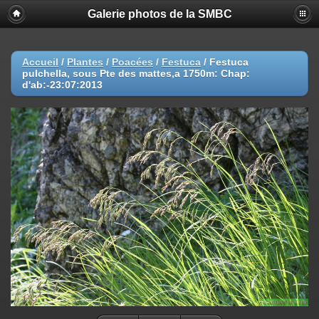
Galerie photos de la SMBC
Accueil
/
Plantes
/
Poacées
/
Festuca
/
Festuca
pulchella, sous Pte des mattes,a 1750m: Chap:
d'ab:-23:07:2013