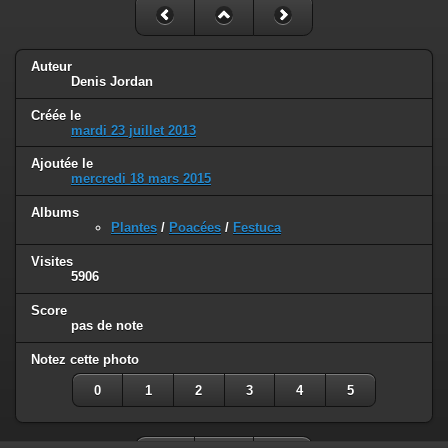
Auteur
Denis Jordan
Créée le
mardi 23 juillet 2013
Ajoutée le
mercredi 18 mars 2015
Albums
Plantes
/
Poacées
/
Festuca
Visites
5906
Score
pas de note
Notez cette photo
0
1
2
3
4
5