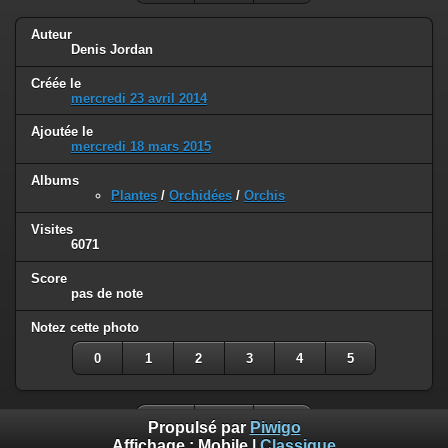
Auteur
Denis Jordan
Créée le
mercredi 23 avril 2014
Ajoutée le
mercredi 18 mars 2015
Albums
Plantes
/
Orchidées
/
Orchis
Visites
6071
Score
pas de note
Notez cette photo
0
1
2
3
4
5
Propulsé par
Piwigo
Affichage :
Mobile
|
Classique