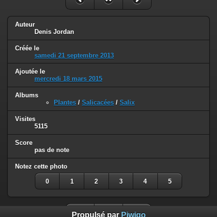
Auteur
Denis Jordan
Créée le
samedi 21 septembre 2013
Ajoutée le
mercredi 18 mars 2015
Albums
Plantes
/
Salicacées
/
Salix
Visites
5115
Score
pas de note
Notez cette photo
0
1
2
3
4
5
Propulsé par
Piwigo