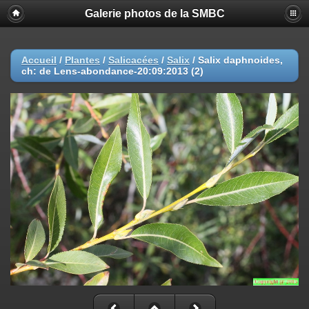
Galerie photos de la SMBC
Accueil
/
Plantes
/
Salicacées
/
Salix
/
Salix daphnoides,
ch: de Lens-abondance-20:09:2013 (2)