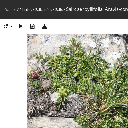
Salix serpyllifolia, Aravis
Accueil
/
Plantes
/
Salicacées
/
Salix
/