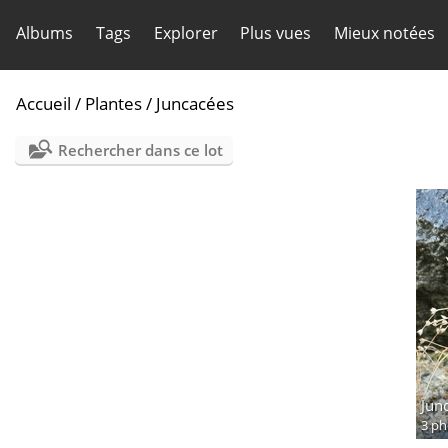
Albums
Tags
Explorer
Plus vues
Mieux notées
Accueil
/
Plantes
/
Juncacées
Rechercher dans ce lot
Jun
3 ph