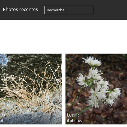
Photos récentes
cus
Luzula
otos
6 photos